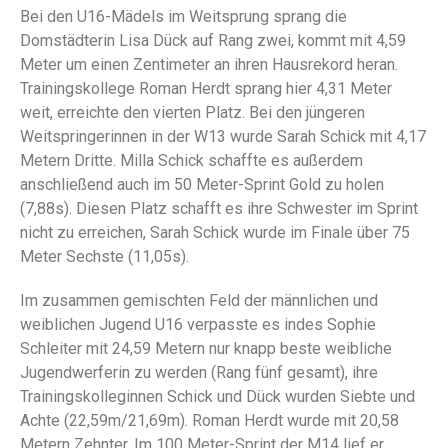
Bei den U16-Mädels im Weitsprung sprang die
Domstädterin Lisa Dück auf Rang zwei, kommt mit 4,59
Meter um einen Zentimeter an ihren Hausrekord heran.
Trainingskollege Roman Herdt sprang hier 4,31 Meter
weit, erreichte den vierten Platz. Bei den jüngeren
Weitspringerinnen in der W13 wurde Sarah Schick mit 4,17
Metern Dritte. Milla Schick schaffte es außerdem
anschließend auch im 50 Meter-Sprint Gold zu holen
(7,88s). Diesen Platz schafft es ihre Schwester im Sprint
nicht zu erreichen, Sarah Schick wurde im Finale über 75
Meter Sechste (11,05s).
Im zusammen gemischten Feld der männlichen und
weiblichen Jugend U16 verpasste es indes Sophie
Schleiter mit 24,59 Metern nur knapp beste weibliche
Jugendwerferin zu werden (Rang fünf gesamt), ihre
Trainingskolleginnen Schick und Dück wurden Siebte und
Achte (22,59m/21,69m). Roman Herdt wurde mit 20,58
Metern Zehnter. Im 100 Meter-Sprint der M14 lief er