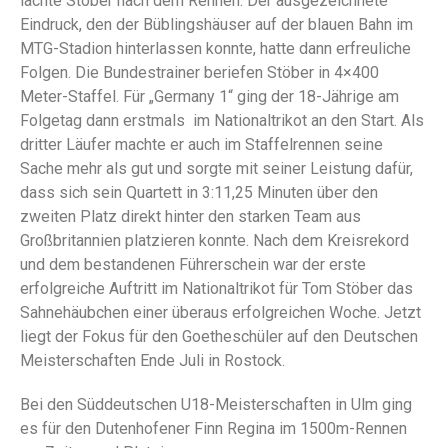
lachte Stöber nach dem Rennen. Der ausgezeichnete
Eindruck, den der Büblingshäuser auf der blauen Bahn im
MTG-Stadion hinterlassen konnte, hatte dann erfreuliche
Folgen. Die Bundestrainer beriefen Stöber in 4×400
Meter-Staffel. Für „Germany 1“ ging der 18-Jährige am
Folgetag dann erstmals
im Nationaltrikot an den Start. Als
dritter Läufer machte er auch im Staffelrennen seine
Sache mehr als gut und sorgte mit seiner Leistung dafür,
dass sich sein Quartett in 3:11,25 Minuten über den
zweiten Platz direkt hinter den starken Team aus
Großbritannien platzieren konnte. Nach dem Kreisrekord
und dem bestandenen Führerschein war der erste
erfolgreiche Auftritt im Nationaltrikot für Tom Stöber das
Sahnehäubchen einer überaus erfolgreichen Woche. Jetzt
liegt der Fokus für den Goetheschüler auf den Deutschen
Meisterschaften Ende Juli in Rostock.
Bei den Süddeutschen U18-Meisterschaften in Ulm ging
es für den Dutenhofener Finn Regina im 1500m-Rennen