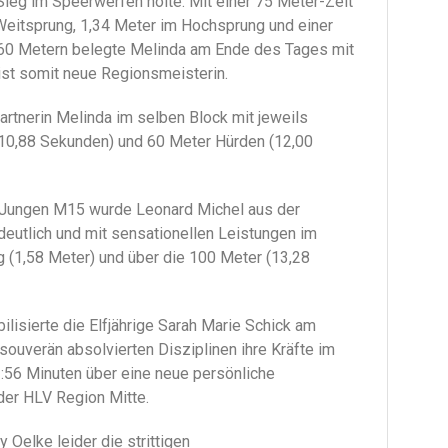
Sieg im Speerwerfen holte. Mit einer 75 Meter-Zeit
Weitsprung, 1,34 Meter im Hochsprung und einer
 60 Metern belegte Melinda am Ende des Tages mit
ist somit neue Regionsmeisterin.
artnerin Melinda im selben Block mit jeweils
(10,88 Sekunden) und 60 Meter Hürden (12,00
n Jungen M15 wurde Leonard Michel aus der
deutlich und mit sensationellen Leistungen im
 (1,58 Meter) und über die 100 Meter (13,28
lisierte die Elfjährige Sarah Marie Schick am
souverän absolvierten Disziplinen ihre Kräfte im
2:56 Minuten über eine neue persönliche
der HLV Region Mitte.
 Oelke leider die strittigen