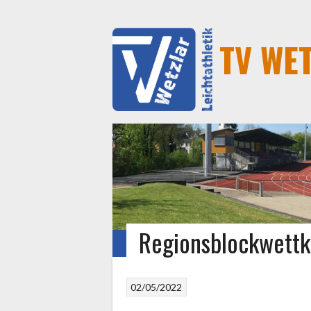
TV WE
Regionsblockwett
STARTSEITE
AKTUELLES
TRAININGSZEITEN
02/05/2022